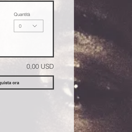
Quantità
0
0,00 USD
uista ora