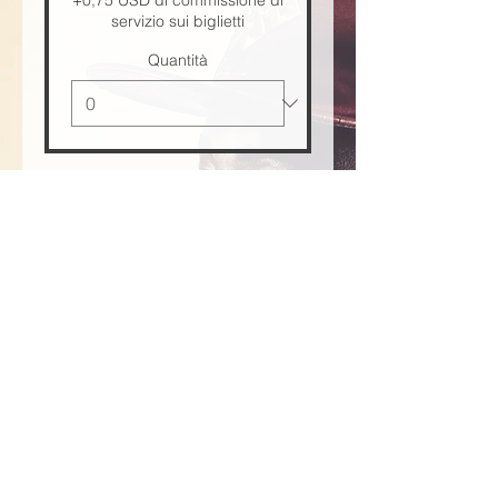
+0,75 USD di commissione di
servizio sui biglietti
Quantità
Totale
0,00 USD
Acquista ora
Condividi questo evento